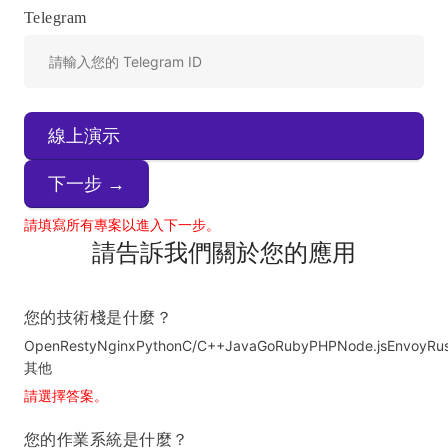
Telegram
線上演示
下一步 →
請填寫所有專案以進入下一步。
請告訴我們關於您的應用
您的技術棧是什麼？
OpenResty
Nginx
Python
C/C++
Java
Go
Ruby
PHP
Node.js
Envoy
Ru
其他
請選擇答案。
您的作業系統是什麼？