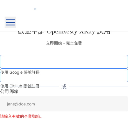
OpenResty
歡迎申請 OpenResty XRay 試用
主頁
Inc.
OpenResty XRay™
立即開始 - 完全免費
OpenResty Edge™
文件
部落格
社群
關於我們
使用 Google 賬號註冊
我的產品
安全
登出
使用 GitHub 賬號註冊
或
公司郵箱
登入
註冊
請輸入有效的企業郵箱。