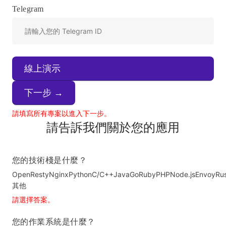
Telegram
線上演示
下一步 →
請填寫所有專案以進入下一步。
請告訴我們關於您的應用
您的技術棧是什麼？
OpenResty
Nginx
Python
C/C++
Java
Go
Ruby
PHP
Node.js
Envoy
Ru
其他
請選擇答案。
您的作業系統是什麼？