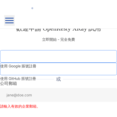
OpenResty
歡迎申請 OpenResty XRay 試用
主頁
Inc.
OpenResty XRay™
立即開始 - 完全免費
OpenResty Edge™
文件
部落格
社群
關於我們
使用 Google 賬號註冊
我的產品
安全
登出
使用 GitHub 賬號註冊
或
公司郵箱
登入
註冊
請輸入有效的企業郵箱。